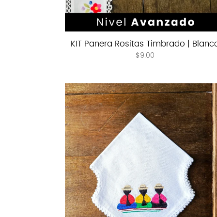
KIT Panera Rositas Timbrado | Blanc
$
9.00