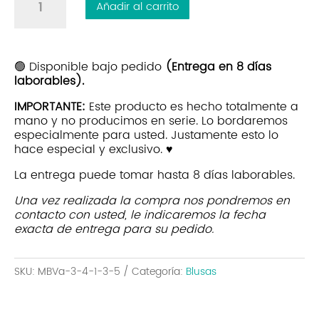
Añadir al carrito
Mabel
Rosa
Puntos
Azules
🟢 Disponible bajo pedido
(Entrega en 8 días
laborables).
|
Lino
IMPORTANTE:
Este producto es hecho totalmente a
Blanco
mano y no producimos en serie. Lo bordaremos
cantidad
especialmente para usted. Justamente esto lo
hace especial y exclusivo. ♥
La entrega puede tomar hasta 8 días laborables.
Una vez realizada la compra nos pondremos en
contacto con usted, le indicaremos la fecha
exacta de entrega para su pedido.
SKU:
MBVa-3-4-1-3-5
Categoría:
Blusas