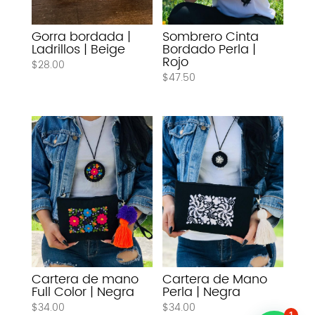
Gorra bordada |
Sombrero Cinta
Ladrillos | Beige
Bordado Perla |
Rojo
$
28.00
$
47.50
Cartera de mano
Cartera de Mano
Full Color | Negra
Perla | Negra
$
34.00
$
34.00
1