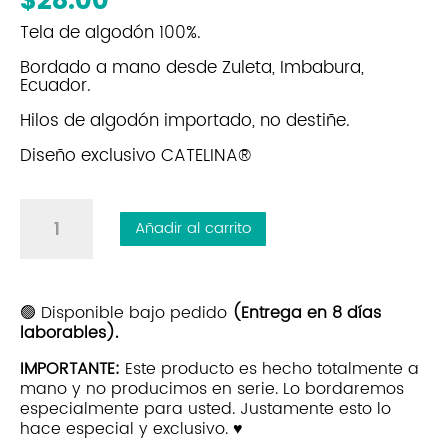
Tela de algodón 100%.
Bordado a mano desde Zuleta, Imbabura,
Ecuador.
Hilos de algodón importado, no destiñe.
Diseño exclusivo CATELINA®
Gorra
Añadir al carrito
Bordada
Lacres
|
Beige
🟢 Disponible bajo pedido
(Entrega en 8 días
laborables).
cantidad
IMPORTANTE:
Este producto es hecho totalmente a
mano y no producimos en serie. Lo bordaremos
especialmente para usted. Justamente esto lo
hace especial y exclusivo. ♥