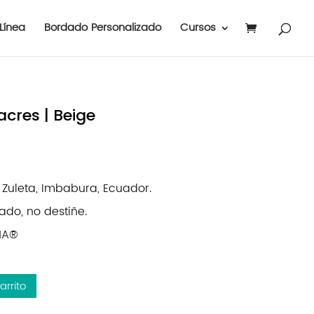
Línea
Bordado Personalizado
Cursos
acres | Beige
uleta, Imbabura, Ecuador.
ado, no destiñe.
INA®
arrito