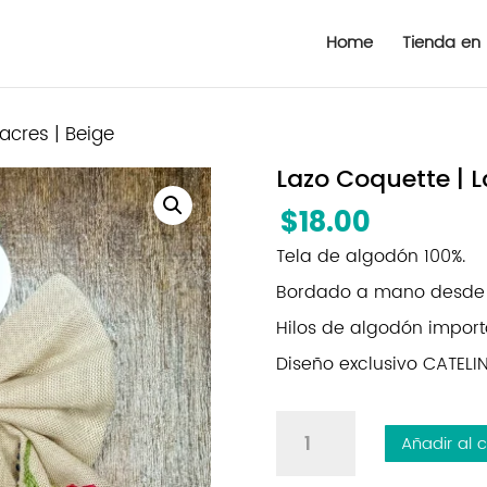
Home
Tienda en 
acres | Beige
Lazo Coquette | L
$
18.00
Tela de algodón 100%.
Bordado a mano desde Z
Hilos de algodón import
Diseño exclusivo CATEL
Lazo
Añadir al c
Coquette
|