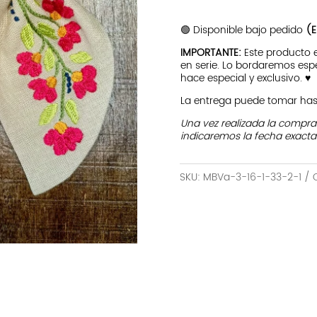
Lacres
|
🟢 Disponible bajo pedido
(E
Beige
IMPORTANTE:
Este producto
cantidad
en serie. Lo bordaremos esp
hace especial y exclusivo. ♥
La entrega puede tomar hast
Una vez realizada la compr
indicaremos la fecha exacta
SKU:
MBVa-3-16-1-33-2-1