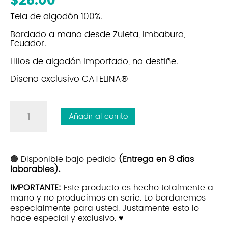
Tela de algodón 100%.
Bordado a mano desde Zuleta, Imbabura,
Ecuador.
Hilos de algodón importado, no destiñe.
Diseño exclusivo CATELINA®
Gorra
Añadir al carrito
bordada
|
Azul
Marino
🟢 Disponible bajo pedido
(Entrega en 8 días
laborables).
|
Beige
IMPORTANTE:
Este producto es hecho totalmente a
cantidad
mano y no producimos en serie. Lo bordaremos
especialmente para usted. Justamente esto lo
hace especial y exclusivo. ♥