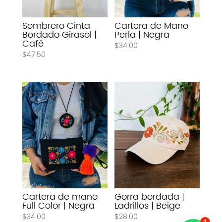
Sombrero Cinta
Cartera de Mano
Bordado Girasol |
Perla | Negra
Café
$
34.00
$
47.50
Cartera de mano
Gorra bordada |
Full Color | Negra
Ladrillos | Beige
$
34.00
$
28.00
1