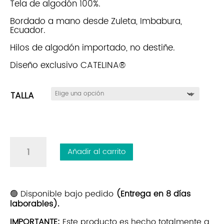
Tela de algodón 100%.
Bordado a mano desde Zuleta, Imbabura,
Ecuador.
Hilos de algodón importado, no destiñe.
Diseño exclusivo CATELINA®
TALLA
Blusón
Añadir al carrito
Mabel
|
Rositas
Tierra
🟢 Disponible bajo pedido
(Entrega en 8 días
laborables).
cantidad
IMPORTANTE:
Este producto es hecho totalmente a