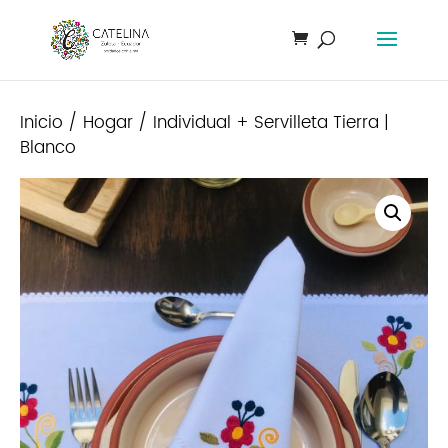
Inicio
/
Hogar
/ Individual + Servilleta Tierra |
Blanco