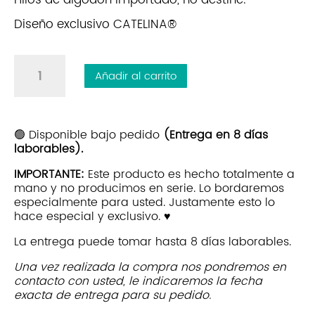
Hilos de algodón importado, no destiñe.
Diseño exclusivo CATELINA®
Individual
Añadir al carrito
+
Servilleta
Tierra
|
🟢 Disponible bajo pedido
(Entrega en 8 días
laborables).
Blanco
cantidad
IMPORTANTE:
Este producto es hecho totalmente a
mano y no producimos en serie. Lo bordaremos
especialmente para usted. Justamente esto lo
hace especial y exclusivo. ♥
La entrega puede tomar hasta 8 días laborables.
Una vez realizada la compra nos pondremos en
contacto con usted, le indicaremos la fecha
exacta de entrega para su pedido.