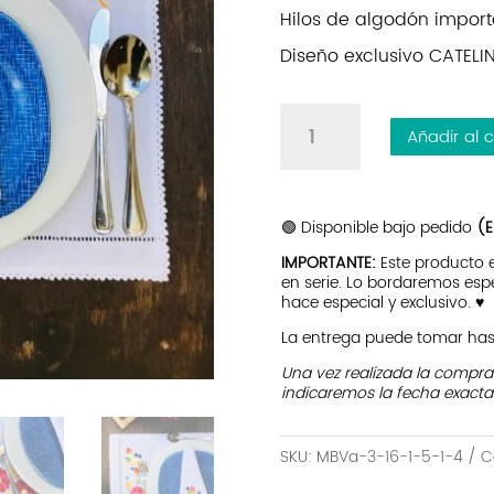
Hilos de algodón import
Diseño exclusivo CATEL
Individual
Añadir al c
+
Servilleta
Timbrados
|
🟢 Disponible bajo pedido
(E
Blanco
IMPORTANTE:
Este producto
cantidad
en serie. Lo bordaremos esp
hace especial y exclusivo. ♥
La entrega puede tomar hast
Una vez realizada la compr
indicaremos la fecha exacta
SKU:
MBVa-3-16-1-5-1-4
C