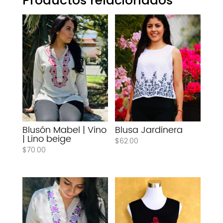
Productos relacionados
Blusón Mabel | Vino
Blusa Jardinera
| Lino beige
$
62.00
$
70.00