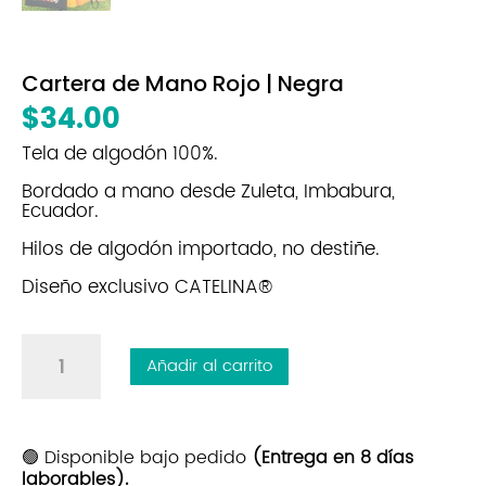
Cartera de Mano Rojo | Negra
$
34.00
Tela de algodón 100%.
Bordado a mano desde Zuleta, Imbabura,
Ecuador.
Hilos de algodón importado, no destiñe.
Diseño exclusivo CATELINA®
Cartera
Añadir al carrito
de
Mano
Rojo
|
🟢 Disponible bajo pedido
(Entrega en 8 días
laborables).
Negra