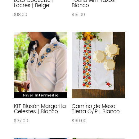
Lazo Coquette |
Toalla Mm Taxos |
Lacres | Beige
Blanco
$
18.00
$
15.00
KIT Blusón Margarita
Camino de Mesa
Celestes | Blanco
Tierra O/P | Blanco
$
37.00
$
90.00