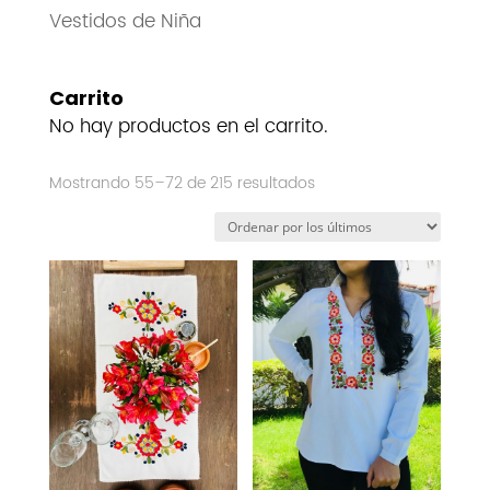
Vestidos de Niña
Carrito
No hay productos en el carrito.
Ordenado
Mostrando 55–72 de 215 resultados
por
los
últimos