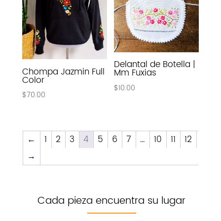
Delantal de Botella |
Chompa Jazmin Full
Mm Fuxias
Color
$
10.00
$
70.00
←
1
2
3
4
5
6
7
…
10
11
12
→
Cada pieza encuentra su lugar