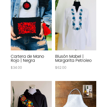
Cartera de Mano
Blusón Mabel |
Rojo | Negra
Margarita Petroleo
$
34.00
$
62.00