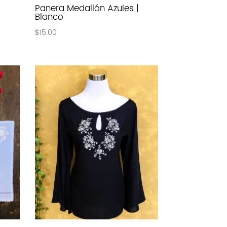
o
Panera Medallón Azules |
Blanco
$
15.00