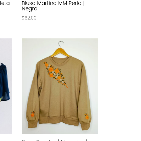
leta
Blusa Martina MM Perla |
Negra
$
62.00