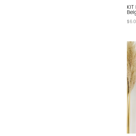
KIT
Bei
$
6.