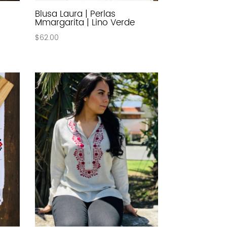
Blusa Laura | Perlas
Mmargarita | Lino Verde
$
62.00