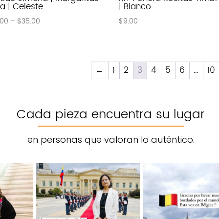
la | Celeste
| Blanco
.00
–
$
35.00
$
9.00
←
1
2
3
4
5
6
…
10
Cada pieza encuentra su lugar
en personas que valoran lo auténtico.