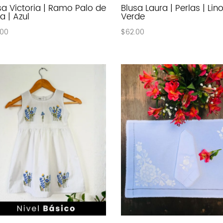
sa Victoria | Ramo Palo de
Blusa Laura | Perlas | Lin
a | Azul
Verde
.00
$
62.00