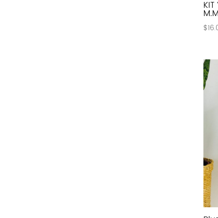
KIT
M.M
$
16.