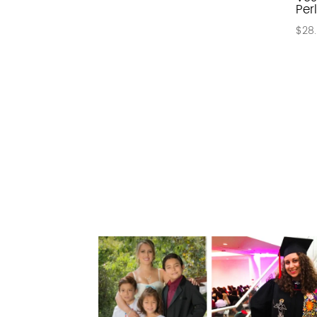
Per
$
28