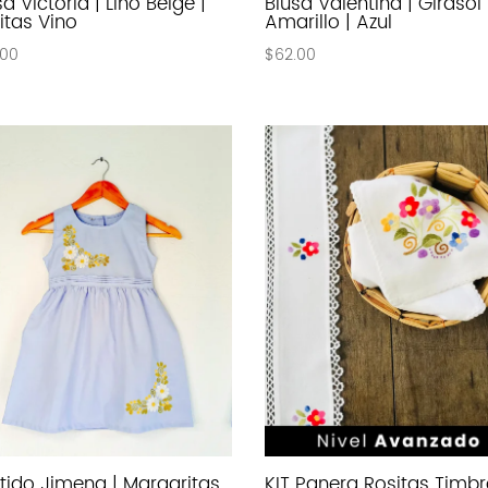
sa Victoria | Lino Beige |
Blusa Valentina | Girasol
itas Vino
Amarillo | Azul
.00
$
62.00
tido Jimena | Margaritas
KIT Panera Rositas Timb