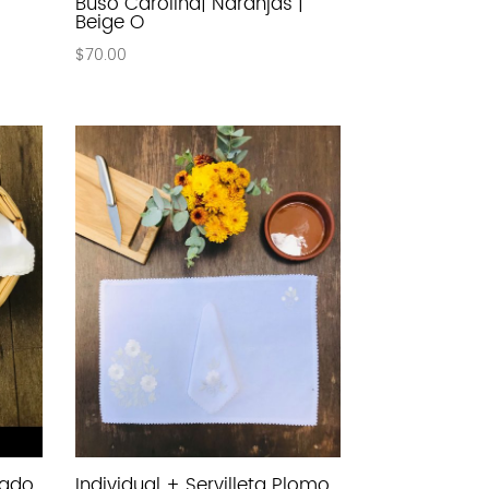
Buso Carolina| Naranjas |
Beige O
$
70.00
rado
Individual + Servilleta Plomo