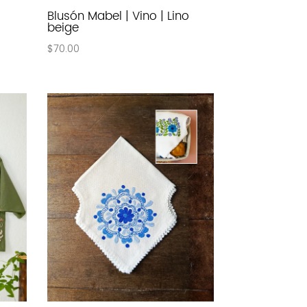
Blusón Mabel | Vino | Lino
beige
$
70.00