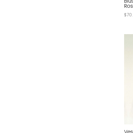
Blu
Ros
$
70
Ves