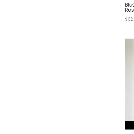
Blu
Ros
$
62