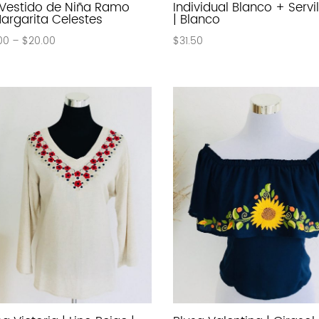
 Vestido de Niña Ramo
Individual Blanco + Servil
argarita Celestes
| Blanco
00
–
$
20.00
$
31.50