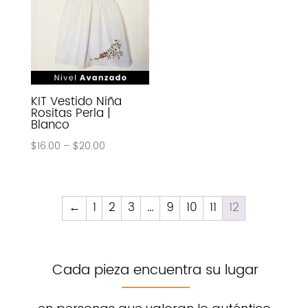
KIT Vestido Niña
Rositas Perla |
Blanco
$
16.00
–
$
20.00
←
1
2
3
…
9
10
11
12
Cada pieza encuentra su lugar