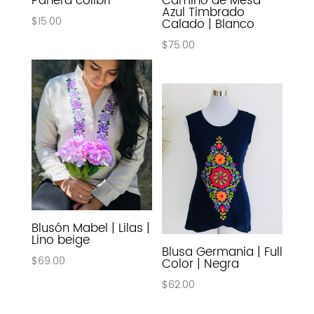
Panera colibrí
Camino de Mesa
Azul Timbrado
$
15.00
Calado | Blanco
$
75.00
Blusón Mabel | Lilas |
Lino beige
Blusa Germania | Full
$
69.00
Color | Negra
$
62.00