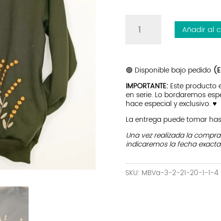
Buso
Añadir al c
Carolina|
Miel
|
Verde
🟢 Disponible bajo pedido
(E
cantidad
IMPORTANTE:
Este producto
en serie. Lo bordaremos esp
hace especial y exclusivo. ♥
La entrega puede tomar hast
Una vez realizada la compr
indicaremos la fecha exacta
SKU:
MBVa-3-2-21-20-1-1-4