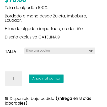
Tela de algodón 100%.
Bordado a mano desde Zuleta, Imbabura,
Ecuador.
Hilos de algodón importado, no destiñe.
Diseño exclusivo CATELINA®
TALLA
Buso
Añadir al carrito
Carolina|
Perla
Ladrillo
|
🟢 Disponible bajo pedido
(Entrega en 8 días
laborables).
Beige