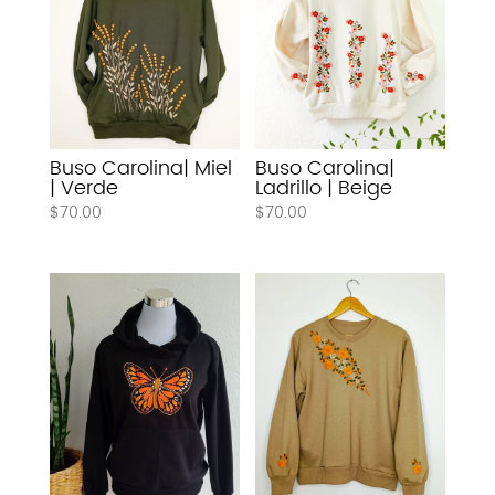
Buso Carolina| Miel
Buso Carolina|
| Verde
Ladrillo | Beige
$
70.00
$
70.00