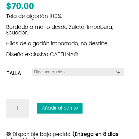
$
70.00
Tela de algodón 100%.
Bordado a mano desde Zuleta, Imbabura,
Ecuador.
Hilos de algodón importado, no destiñe.
Diseño exclusivo CATELINA®
TALLA
Buso
Añadir al carrito
Carolina|
Naranjas
Canela
|
🟢 Disponible bajo pedido
(Entrega en 8 días