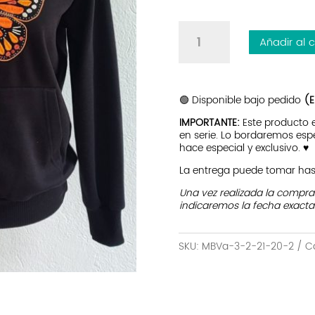
Chompa
Añadir al c
Jazmin
|
Monarca
cantidad
🟢 Disponible bajo pedido
(E
IMPORTANTE:
Este producto
en serie. Lo bordaremos esp
hace especial y exclusivo. ♥
La entrega puede tomar hast
Una vez realizada la compr
indicaremos la fecha exacta
SKU:
MBVa-3-2-21-20-2
C