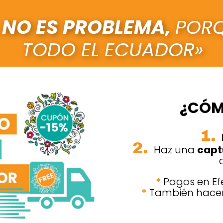
 NO ES PROBLEMA,
PORQ
TODO EL ECUADOR»
¿CÓM
1.
2.
Haz una
capt
*
Pagos en Efe
*
También hacem