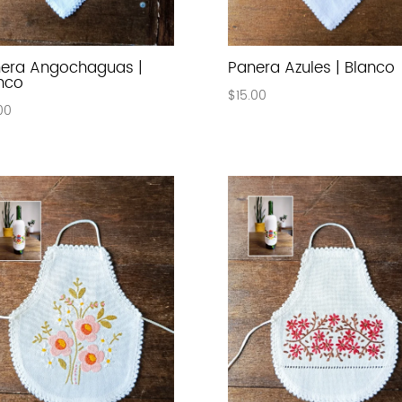
era Angochaguas |
Panera Azules | Blanco
nco
$
15.00
00