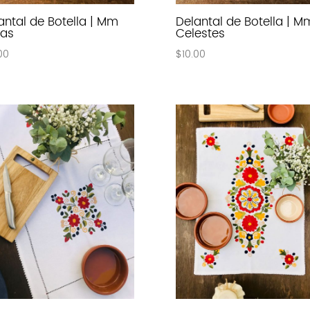
antal de Botella | Mm
Delantal de Botella | M
ias
Celestes
00
$
10.00