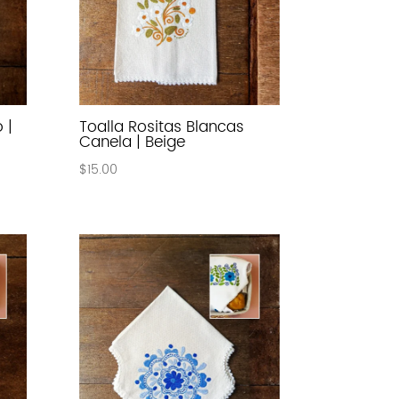
 |
Toalla Rositas Blancas
Canela | Beige
$
15.00