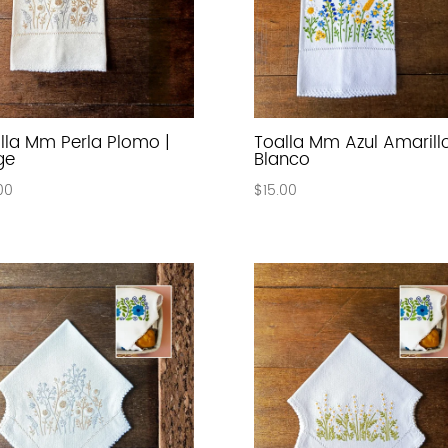
lla Mm Perla Plomo |
Toalla Mm Azul Amarillo
ge
Blanco
00
$
15.00