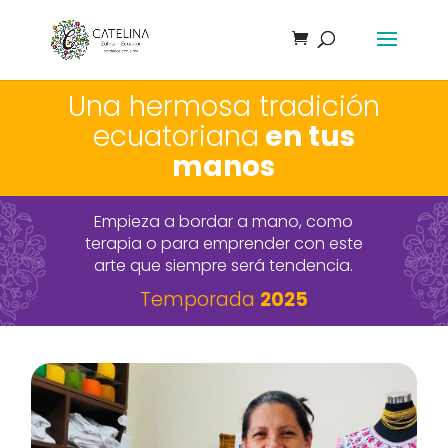
Una hermosa tradición
ecuatoriana
en tus
manos
Empieza a bordar a mano, como
terapia o para emprender con este
arte que siempre será tendencia.
Temporada
2025