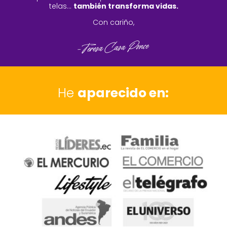
telas…
también transforma vidas.
Con cariño,
He
aparecido en: