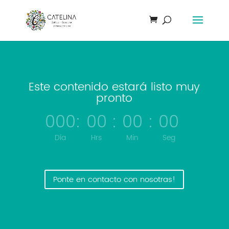
Este contenido estará listo muy
pronto
000
:
00
:
00
:
00
Día
Hrs
Min
Seg
Ponte en contacto con nosotras!