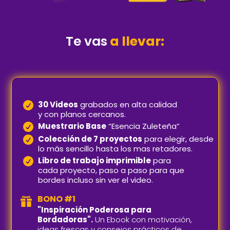
Te vas
a llevar:
30 Videos
grabados en alta calidad

y con planos cercanos.
Muestrario Base
“Esencia Zuleteña”

Colección de 7 proyectos
para elegir, desde

lo más sencillo hasta los mas retadores.
Libro de trabajo imprimible
para

cada proyecto, paso a paso para que
bordes incluso sin ver el video.
BONO #1

"Inspiración Poderosa para
Bordadoras".
Un Ebook con motivación,
ideas frescas y consejos prácticos de