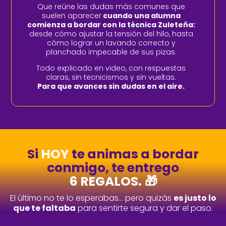
Que reúne las dudas más comunes que
suelen aparecer
cuando una alumna
comienza a bordar con la técnica Zuleteña:
desde cómo ajustar la tensión del hilo, hasta
cómo lograr un lavando correcto y
planchado impecable de sus pizas.
Todo explicado en video, con respuestas
claras, sin tecnicismos y sin vueltas.
Para que avances sin dudas en el aire.
Si
HOY
te animas a bordar
conmigo, te entrego
6 REGALOS.
🎁
El último no te lo esperabas... pero quizás
es justo lo
que te faltaba
para sentirte segura y dar el paso.